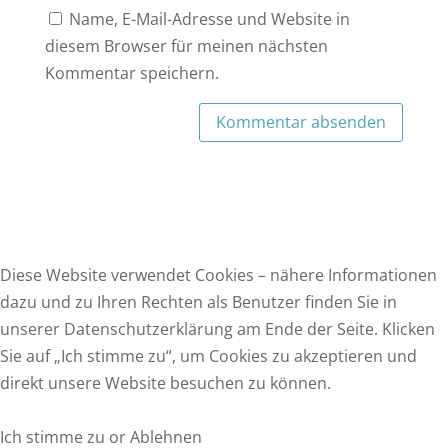
Name, E-Mail-Adresse und Website in
diesem Browser für meinen nächsten
Kommentar speichern.
Diese Website verwendet Cookies – nähere Informationen
dazu und zu Ihren Rechten als Benutzer finden Sie in
unserer Datenschutzerklärung am Ende der Seite. Klicken
F
Sie auf „Ich stimme zu“, um Cookies zu akzeptieren und
a
T
direkt unsere Website besuchen zu können.
c
w
E
e
i
m
W
Ich stimme zu or Ablehnen