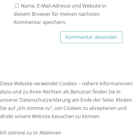
Name, E-Mail-Adresse und Website in
diesem Browser für meinen nächsten
Kommentar speichern.
Diese Website verwendet Cookies – nähere Informationen
dazu und zu Ihren Rechten als Benutzer finden Sie in
F
T
E
W
unserer Datenschutzerklärung am Ende der Seite. Klicken
a
w
m
h
Sie auf „Ich stimme zu“, um Cookies zu akzeptieren und
c
i
a
a
direkt unsere Website besuchen zu können.
e
t
i
t
b
t
l
s
Ich stimme zu or Ablehnen