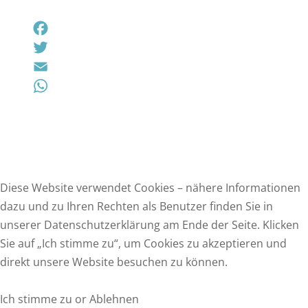
F
a
T
c
w
E
e
i
m
W
b
t
a
h
o
t
i
a
o
e
l
t
k
r
s
Diese Website verwendet Cookies – nähere Informationen
A
dazu und zu Ihren Rechten als Benutzer finden Sie in
p
unserer Datenschutzerklärung am Ende der Seite. Klicken
F
p
Sie auf „Ich stimme zu“, um Cookies zu akzeptieren und
a
T
direkt unsere Website besuchen zu können.
c
w
E
e
i
m
W
Ich stimme zu or Ablehnen