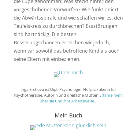
die Lupe genommen: Was steckt hinter den
vorgeschobenen Vorwürfen? Wie funktioniert
die Abwärtsspirale und wie schaffen wir es, den
Teufelskreis zu durchbrechen? Essstörungen
sind hartnäckig. Die besten
Besserungschancen erreichen wir jedoch,
wenn wir sowohl das betroffene Kind als auch
seine Eltern mit einbeziehen.
Inga Erchova ist Dipl.-Psychologin, Heilpraktikerin für
Psychotherapie, Autorin und dreifache Mutter.
Erfahre mehr
über sie und ihre Arbeitsweise…
Mein Buch
Mein erstes Buch erscheint im Sommer 2017 und widmet sich der Mutterschaft in Verbindung mit der eigenen Kindheit.