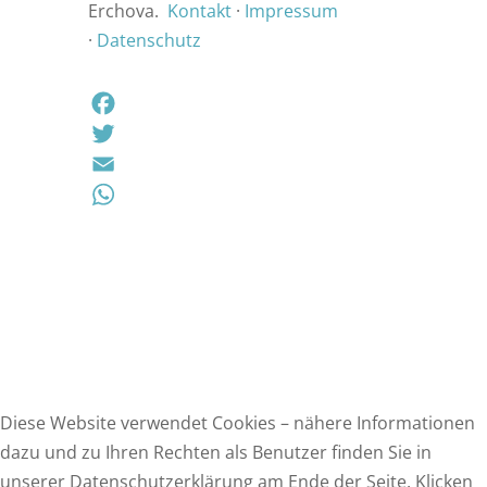
Erchova.
Kontakt
·
Impressum
·
Datenschutz
F
a
T
c
w
E
e
i
m
W
b
t
a
h
o
t
i
a
o
e
l
t
k
r
s
A
p
Diese Website verwendet Cookies – nähere Informationen
p
dazu und zu Ihren Rechten als Benutzer finden Sie in
unserer Datenschutzerklärung am Ende der Seite. Klicken