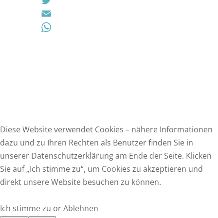
a
T
c
w
E
e
i
m
W
b
t
a
h
o
t
i
a
o
e
l
t
k
r
s
A
p
Diese Website verwendet Cookies – nähere Informationen
p
dazu und zu Ihren Rechten als Benutzer finden Sie in
unserer Datenschutzerklärung am Ende der Seite. Klicken
F
Sie auf „Ich stimme zu“, um Cookies zu akzeptieren und
a
T
direkt unsere Website besuchen zu können.
c
w
E
e
i
m
W
Ich stimme zu or Ablehnen