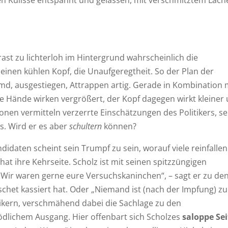
en Kulisse entspannt und gelassen, mit verschmitztem Läch
ast zu lichterloh im Hintergrund wahrscheinlich die
inen kühlen Kopf, die Unaufgeregtheit. So der Plan der
emd, ausgestiegen, Attrappen artig. Gerade in Kombination 
e Hände wirken vergrößert, der Kopf dagegen wirkt kleiner
onen vermitteln verzerrte Einschätzungen des Politikers, se
es. Wird er es aber
schultern
können?
idaten scheint sein Trumpf zu sein, worauf viele reinfallen
hat ihre Kehrseite. Scholz ist mit seinen spitzzüngigen
 „Wir waren gerne eure Versuchskaninchen“, – sagt er zu de
schet kassiert hat. Oder „Niemand ist (nach der Impfung) z
ikern, verschmähend dabei die Sachlage zu den
dlichem Ausgang. Hier offenbart sich Scholzes
saloppe Sei