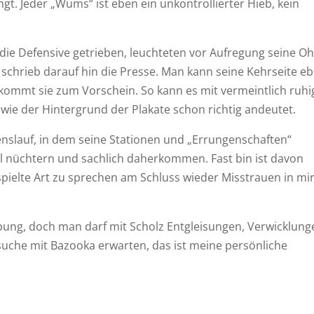
ngt. Jeder „Wums“ ist eben ein unkontrollierter Hieb, kein
n die Defensive getrieben, leuchteten vor Aufregung seine O
 – schrieb darauf hin die Presse. Man kann seine Kehrseite e
 kommt sie zum Vorschein. So kann es mit vermeintlich ruh
wie der Hintergrund der Plakate schon richtig andeutet.
benslauf, in dem seine Stationen und „Errungenschaften“
ll nüchtern und sachlich daherkommen. Fast bin ist davon
pielte Art zu sprechen am Schluss wieder Misstrauen in mi
rbung, doch man darf mit Scholz Entgleisungen, Verwicklung
suche mit Bazooka erwarten, das ist meine persönliche