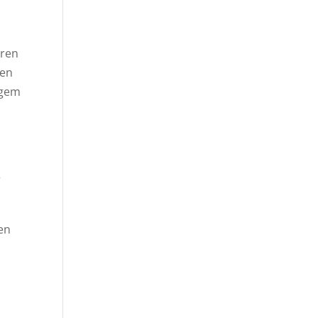
hren
ben
igem
r
en