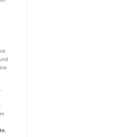
eln
mit
 und
ine
.
n
um
te
,