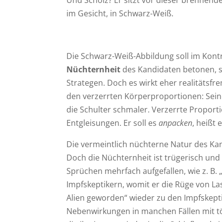
Und Scholz? Er sitzt vor dieser brennend
im Gesicht, in Schwarz-Weiß.
Die Schwarz-Weiß-Abbildung soll im Kontr
Nüchternheit
des Kandidaten betonen, se
Strategen. Doch es wirkt eher realitätsfr
den verzerrten Körperproportionen: Sein
die Schulter schmaler. Verzerrte Proporti
Entgleisungen. Er soll es
anpacken
, heißt 
Die vermeintlich nüchterne Natur des Kand
Doch die Nüchternheit ist trügerisch und 
Sprüchen mehrfach aufgefallen, wie z. B.
Impfskeptikern, womit er die Rüge von La
Alien geworden“ wieder zu den Impfskept
Nebenwirkungen in manchen Fällen mit tö