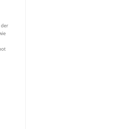
 der
wie
pot