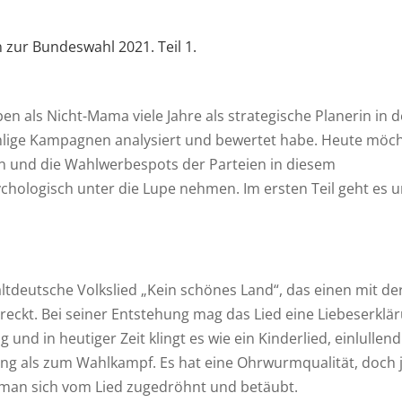
zur Bundeswahl 2021. Teil 1.
en als Nicht-Mama viele Jahre als strategische Planerin in d
ählige Kampagnen analysiert und bewertet habe. Heute möc
n und die Wahlwerbespots der Parteien in diesem
chologisch unter die Lupe nehmen. Im ersten Teil geht es 
altdeutsche Volkslied „Kein schönes Land“, das einen mit de
eckt. Bei seiner Entstehung mag das Lied eine Liebeserklä
nd in heutiger Zeit klingt es wie ein Kinderlied, einlullend
ung als zum Wahlkampf. Es hat eine Ohrwurmqualität, doch 
 man sich vom Lied zugedröhnt und betäubt.