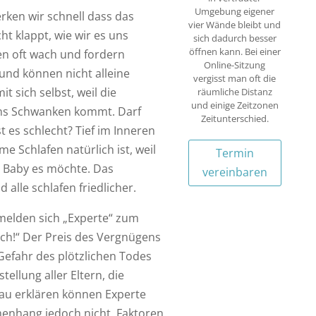
Umgebung eigener
rken wir schnell dass das
vier Wände bleibt und
ht klappt, wie wir es uns
sich dadurch besser
öffnen kann. Bei einer
n oft wach und fordern
Online-Sitzung
 und können nicht alleine
vergisst man oft die
t sich selbst, weil die
räumliche Distanz
und einige Zeitzonen
ins Schwanken kommt. Darf
Zeitunterschied.
Ist es schlecht? Tief im Inneren
e Schlafen natürlich ist, weil
Termin
as Baby es möchte. Das
vereinbaren
d alle schlafen friedlicher.
 melden sich „Experte“ zum
lich!“ Der Preis des Vergnügens
 Gefahr des plötzlichen Todes
ellung aller Eltern, die
nau erklären können Experte
enhang jedoch nicht. Faktoren