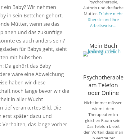
Psychotherapie,
für ein Baby? Wir nehmen
Autorin und dreifache
Mutter.
Erfahre mehr
by in sein Bettchen gehört.
über sie und ihre
nde Mütter, wenn sie das
Arbeitsweise…
lanen und das zukünftige
könnte es auch anders sein?
Mein Buch
sladen für Babys geht, sieht
tten mit hübschen
n: Da gehört das Baby
andere wäre eine Abweichung
Psychotherapie
ise haben wir diese
am Telefon
haft noch lange bevor wir die
oder Online
heit in aller Wucht
Nicht immer müssen
 tief verankertes Bild. Die
wir mit dem
Therapeuten im
erst später dazu und
gleichen Raum sein.
s Verhalten, das lange vorher
Das Telefon bietet
den Vorteil, dass man
in vertrauter