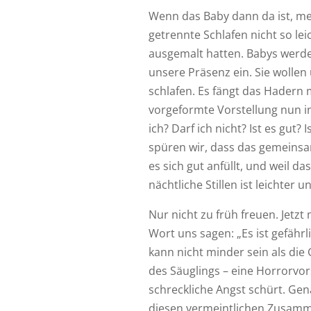
Wenn das Baby dann da ist,
me
getrennte Schlafen nicht so leic
ausgemalt hatten. Babys werde
unsere Präsenz ein. Sie wollen
schlafen. Es fängt das Hadern mi
vorgeformte Vorstellung nun 
ich? Darf ich nicht? Ist es gut? 
spüren wir, dass das gemeinsam
es sich gut anfüllt, und weil d
nächtliche Stillen ist leichter un
Nur nicht zu früh freuen. Jetzt
Wort uns sagen: „Es ist gefähr
kann nicht minder sein als die
des Säuglings – eine Horrorvorst
schreckliche Angst schürt. Ge
diesen vermeintlichen Zusamm