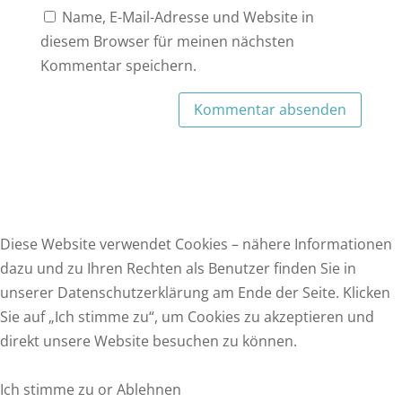
Name, E-Mail-Adresse und Website in
diesem Browser für meinen nächsten
Kommentar speichern.
Diese Website verwendet Cookies – nähere Informationen
dazu und zu Ihren Rechten als Benutzer finden Sie in
unserer Datenschutzerklärung am Ende der Seite. Klicken
F
Sie auf „Ich stimme zu“, um Cookies zu akzeptieren und
a
T
direkt unsere Website besuchen zu können.
c
w
E
e
i
m
W
Ich stimme zu or Ablehnen