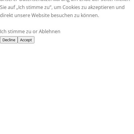
F
Sie auf „Ich stimme zu“, um Cookies zu akzeptieren und
a
T
direkt unsere Website besuchen zu können.
c
w
E
e
i
m
W
Ich stimme zu or Ablehnen
b
t
a
h
Decline
Accept
o
t
i
a
o
e
l
t
k
r
s
A
p
p