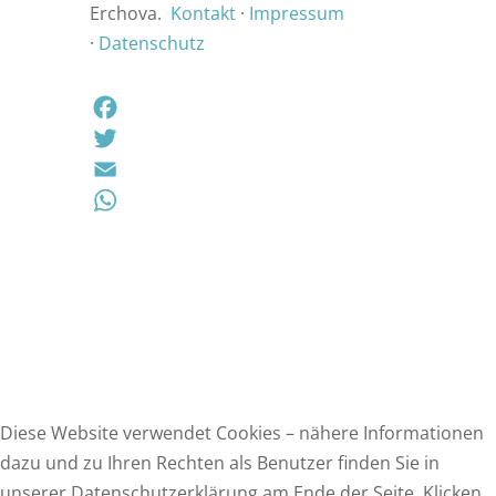
Erchova.
Kontakt
·
Impressum
·
Datenschutz
F
a
T
c
w
E
e
i
m
W
b
t
a
h
o
t
i
a
o
e
l
t
k
r
s
A
p
Diese Website verwendet Cookies – nähere Informationen
p
dazu und zu Ihren Rechten als Benutzer finden Sie in
unserer Datenschutzerklärung am Ende der Seite. Klicken