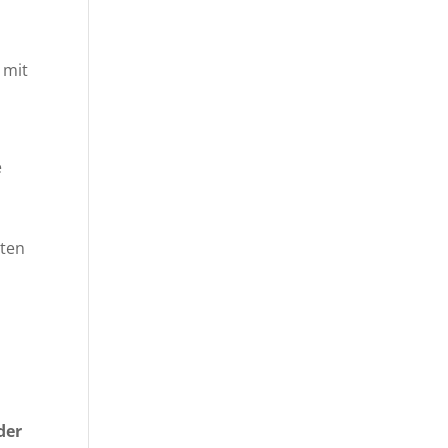
 mit
e
rten
der