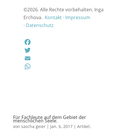
©
2026. Alle Rechte vorbehalten. Inga
Erchova.
Kontakt
·
Impressum
·
Datenschutz
F
a
T
c
w
E
e
i
m
W
b
t
a
h
o
t
i
a
o
e
l
t
k
r
s
A
Für Fachleute auf dem Gebiet der
menschlichen Seele.
p
von
sascha geier
|
Jan. 6, 2017
|
Artikel
,