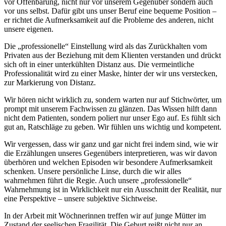
vor Offenbarung, nicht nur vor unserem Gegenüber sondern auch
vor uns selbst. Dafür gibt uns unser Beruf eine bequeme Position –
er richtet die Aufmerksamkeit auf die Probleme des anderen, nicht
unsere eigenen.
Die „professionelle“ Einstellung wird als das Zurückhalten vom
Privaten aus der Beziehung mit dem Klienten verstanden und drückt
sich oft in einer unterkühlten Distanz aus. Die vermeintliche
Professionalität wird zu einer Maske, hinter der wir uns verstecken,
zur Markierung von Distanz.
Wir hören nicht wirklich zu, sondern warten nur auf Stichwörter, um
prompt mit unserem Fachwissen zu glänzen. Das Wissen hilft dann
nicht dem Patienten, sondern poliert nur unser Ego auf. Es fühlt sich
gut an, Ratschläge zu geben. Wir fühlen uns wichtig und kompetent.
Wir vergessen, dass wir ganz und gar nicht frei indem sind, wie wir
die Erzählungen unseres Gegenübers interpretieren, was wir davon
überhören und welchen Episoden wir besondere Aufmerksamkeit
schenken. Unsere persönliche Linse, durch die wir alles
wahrnehmen führt die Regie. Auch unsere „professionelle“
Wahrnehmung ist in Wirklichkeit nur ein Ausschnitt der Realität, nur
eine Perspektive – unsere subjektive Sichtweise.
In der Arbeit mit Wöchnerinnen treffen wir auf junge Mütter im
Zustand der seelischen Fragilität. Die Geburt reißt nicht nur an