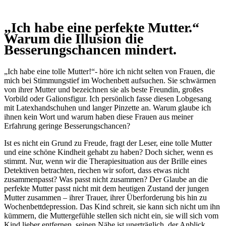
„Ich habe eine perfekte Mutter.“
Warum die Illusion die
Besserungschancen mindert.
„Ich habe eine tolle Mutter!“- höre ich nicht selten von Frauen, die
mich bei Stimmungstief im Wochenbett aufsuchen. Sie schwärmen
von ihrer Mutter und bezeichnen sie als beste Freundin, großes
Vorbild oder Galionsfigur. Ich persönlich fasse diesen Lobgesang
mit Latexhandschuhen und langer Pinzette an. Warum glaube ich
ihnen kein Wort und warum haben diese Frauen aus meiner
Erfahrung geringe Besserungschancen?
Ist es nicht ein Grund zu Freude, fragt der Leser, eine tolle Mutter
und eine schöne Kindheit gehabt zu haben? Doch sicher, wenn es
stimmt. Nur, wenn wir die Therapiesituation aus der Brille eines
Detektiven betrachten, riechen wir sofort, dass etwas nicht
zusammenpasst? Was passt nicht zusammen? Der Glaube an die
perfekte Mutter passt nicht mit dem heutigen Zustand der jungen
Mutter zusammen – ihrer Trauer, ihrer Überforderung bis hin zu
Wochenbettdepression. Das Kind schreit, sie kann sich nicht um ihn
kümmern, die Muttergefühle stellen sich nicht ein, sie will sich vom
Kind lieber entfernen, seinen Nähe ist unerträglich, der Anblick