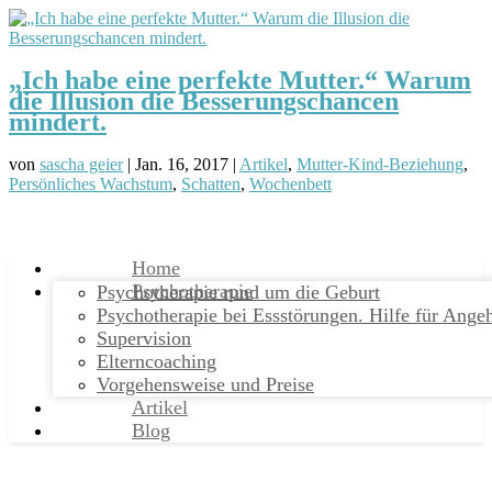
„Ich habe eine perfekte Mutter.“ Warum
die Illusion die Besserungschancen
mindert.
von
sascha geier
|
Jan. 16, 2017
|
Artikel
,
Mutter-Kind-Beziehung
,
Persönliches Wachstum
,
Schatten
,
Wochenbett
Home
Psychotherapie
Psychotherapie rund um die Geburt
Psychotherapie bei Essstörungen. Hilfe für Ange
Supervision
Elterncoaching
Vorgehensweise und Preise
Artikel
Blog