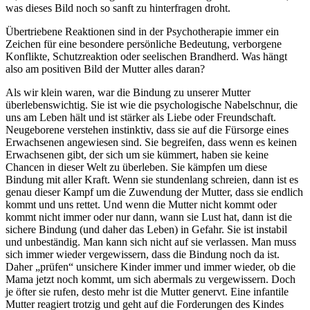
was dieses Bild noch so sanft zu hinterfragen droht.
Übertriebene Reaktionen sind in der Psychotherapie immer ein
Zeichen für eine besondere persönliche Bedeutung, verborgene
Konflikte, Schutzreaktion oder seelischen Brandherd. Was hängt
also am positiven Bild der Mutter alles daran?
Als wir klein waren, war die Bindung zu unserer Mutter
überlebenswichtig. Sie ist wie die psychologische Nabelschnur, die
uns am Leben hält und ist stärker als Liebe oder Freundschaft.
Neugeborene verstehen instinktiv, dass sie auf die Fürsorge eines
Erwachsenen angewiesen sind. Sie begreifen, dass wenn es keinen
Erwachsenen gibt, der sich um sie kümmert, haben sie keine
Chancen in dieser Welt zu überleben. Sie kämpfen um diese
Bindung mit aller Kraft. Wenn sie stundenlang schreien, dann ist es
genau dieser Kampf um die Zuwendung der Mutter, dass sie endlich
kommt und uns rettet. Und wenn die Mutter nicht kommt oder
kommt nicht immer oder nur dann, wann sie Lust hat, dann ist die
sichere Bindung (und daher das Leben) in Gefahr. Sie ist instabil
und unbeständig. Man kann sich nicht auf sie verlassen. Man muss
sich immer wieder vergewissern, dass die Bindung noch da ist.
Daher „prüfen“ unsichere Kinder immer und immer wieder, ob die
Mama jetzt noch kommt, um sich abermals zu vergewissern. Doch
je öfter sie rufen, desto mehr ist die Mutter genervt. Eine infantile
Mutter reagiert trotzig und geht auf die Forderungen des Kindes