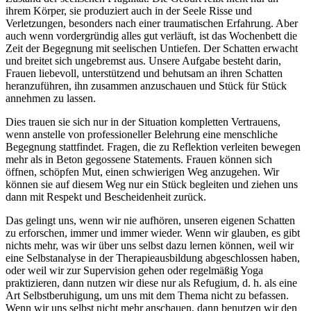
ihrem Körper, sie produziert auch in der Seele Risse und
Verletzungen, besonders nach einer traumatischen Erfahrung. Aber
auch wenn vordergründig alles gut verläuft, ist das Wochenbett die
Zeit der Begegnung mit seelischen Untiefen. Der Schatten erwacht
und breitet sich ungebremst aus. Unsere Aufgabe besteht darin,
Frauen liebevoll, unterstützend und behutsam an ihren Schatten
heranzuführen, ihn zusammen anzuschauen und Stück für Stück
annehmen zu lassen.
Dies trauen sie sich nur in der Situation kompletten Vertrauens,
wenn anstelle von professioneller Belehrung eine menschliche
Begegnung stattfindet. Fragen, die zu Reflektion verleiten bewegen
mehr als in Beton gegossene Statements. Frauen können sich
öffnen, schöpfen Mut, einen schwierigen Weg anzugehen. Wir
können sie auf diesem Weg nur ein Stück begleiten und ziehen uns
dann mit Respekt und Bescheidenheit zurück.
Das gelingt uns, wenn wir nie aufhören, unseren eigenen Schatten
zu erforschen, immer und immer wieder. Wenn wir glauben, es gibt
nichts mehr, was wir über uns selbst dazu lernen können, weil wir
eine Selbstanalyse in der Therapieausbildung abgeschlossen haben,
oder weil wir zur Supervision gehen oder regelmäßig Yoga
praktizieren, dann nutzen wir diese nur als Refugium, d. h. als eine
Art Selbstberuhigung, um uns mit dem Thema nicht zu befassen.
Wenn wir uns selbst nicht mehr anschauen, dann benutzen wir den