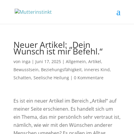
Neuer Artikel: „Dein
Wunsch ist mir Befehl.“
von
inga
|
Juni 17, 2025
|
Allgemein
,
Artikel
,
Bewusstsein
,
Beziehungsfähigkeit
,
inneres Kind
,
Schatten
,
Seelische Heilung
|
0 Kommentare
Es ist ein neuer Artikel im Bereich „Artikel“ auf
meiner Seite erschienen. Es handelt sich um
ein Thema, das mir persönlich sehr vertraut ist,
nämlich, wie wir mit den Wünschen anderer
Menschen umgehen? Es prallen im Alltag