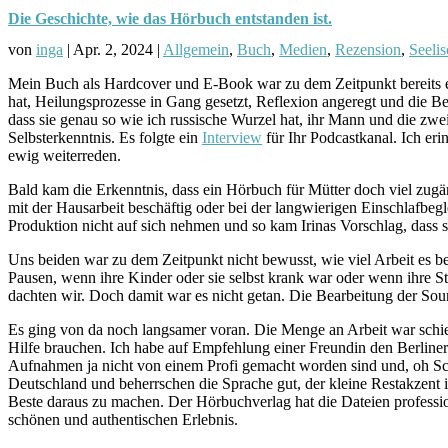
Die Geschichte, wie das Hörbuch entstanden ist.
von
inga
|
Apr. 2, 2024
|
Allgemein
,
Buch
,
Medien
,
Rezension
,
Seeli
Mein Buch als Hardcover und E-Book war zu dem Zeitpunkt bereits ein
hat, Heilungsprozesse in Gang gesetzt, Reflexion angeregt und die B
dass sie genau so wie ich russische Wurzel hat, ihr Mann und die zwe
Selbsterkenntnis.
Es folgte ein
Interview
für Ihr Podcastkanal. Ich eri
ewig weiterreden.
Bald kam die Erkenntnis, dass ein Hörbuch für Mütter doch viel zug
mit der Hausarbeit beschäftig oder bei der langwierigen Einschlafbegl
Produktion nicht auf sich nehmen und so kam Irinas Vorschlag, dass 
Uns beiden war zu dem Zeitpunkt nicht bewusst, wie viel Arbeit es b
Pausen, wenn ihre Kinder oder sie selbst krank war oder wenn ihre S
dachten wir. Doch damit war es nicht getan. Die Bearbeitung der Soun
Es ging von da noch langsamer voran. Die Menge an Arbeit war schier
Hilfe brauchen. Ich habe auf Empfehlung einer Freundin den Berliner
Aufnahmen ja nicht von einem Profi gemacht worden sind und, oh Schre
Deutschland und beherrschen die Sprache gut, der kleine Restakzen
Beste daraus zu machen. Der Hörbuchverlag hat die Dateien professio
schönen und authentischen Erlebnis.