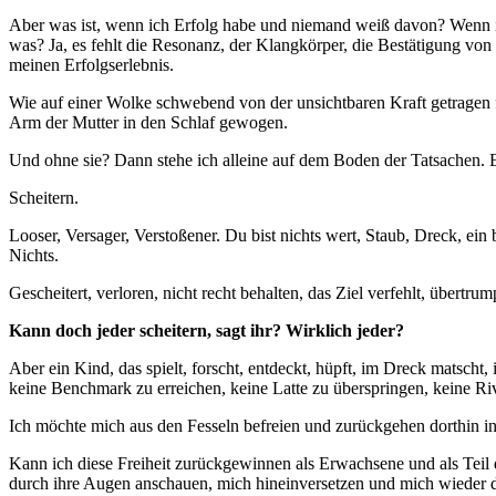
Aber was ist, wenn ich Erfolg habe und niemand weiß davon? Wenn ich z
was? Ja, es fehlt die Resonanz, der Klangkörper, die Bestätigung vo
meinen Erfolgserlebnis.
Wie auf einer Wolke schwebend von der unsichtbaren Kraft getragen fü
Arm der Mutter in den Schlaf gewogen.
Und ohne sie? Dann stehe ich alleine auf dem Boden der Tatsachen. Es 
Scheitern.
Looser, Versager, Verstoßener. Du bist nichts wert, Staub, Dreck, ei
Nichts.
Gescheitert, verloren, nicht recht behalten, das Ziel verfehlt, übert
Kann doch jeder scheitern, sagt ihr? Wirklich jeder?
Aber ein Kind, das spielt, forscht, entdeckt, hüpft, im Dreck matscht,
keine Benchmark zu erreichen, keine Latte zu überspringen, keine Riva
Ich möchte mich aus den Fesseln befreien und zurückgehen dorthin in 
Kann ich diese Freiheit zurückgewinnen als Erwachsene und als Teil 
durch ihre Augen anschauen, mich hineinversetzen und mich wieder da