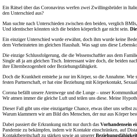
Ein Rätsel über das Coronavirus werfen zwei Zwillingsbrüder in Ita
den Unterschied aus?
Man suchte nach Unterschieden zwischen den beiden, verglich BMIs, 
Und identischer könnten sich die beiden körperlich gar nicht sein.
Die
Ein einziger Unterschied wurde erwähnt, doch ihm wurde keine Bedeutu
dem Verheirateten im gleichen Haushalt. Was sagt uns diese Lebensko
Die einzige Schlussfolgerung, die die Wissenschaftler aus dem Famili
Single aß ja am gleichen Tisch. Interessant wäre doch, die beiden na
ihre Elternbezogenheit oder Beziehungsfähigkeit.
Doch die Krankheit entstehe ja nur im Körper, so die Annahme. Wie skur
festen Partnerschaft, er hat eine Beziehung mit Körperkontakt, Sexua
Corona befällt unsere Atemwege und die Lunge – unser Kommunikatio
Wir atmen immer die gleiche Luft und teilen uns diese. Meine Hypothe
Dieser Fall gibt uns eine einzigartige Chance, etwas über uns selbst 
Warum klammern wir am Bild des Menschen, der nur aus Körper best
Dabei passiert die Erkrankung nicht nur durch das
Vorhandensein ei
Pandemie zu bekämpfen, indem wir Kontakte einschränken, auf Distan
Kontaktbereitschaft zu stärken sowie an unserer
Beziehungsfähigkei