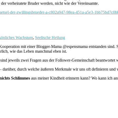
er verheiratete Bruder werden, nicht wie der Vereinsamte.
-raetsel-der-zwillingsbrueder-a-c802a947-98ea-451a-a5e3-1bb75bd7c0b
sönliches Wachstum
,
Seelische Heilung
rch Kooperation mit einer Blogger-Mama @espensmama entstanden sind. S
lich, wie das Leben manchmal eben ist.
ag sind jeweils zwei Fragen aus der Follower-Gemeinschaft beantwortet 
 – darüber, durch welche äußeren Merkmale wir uns oft definieren und 
nichts Schlimmes
aus meiner Kindheit erinnern kann? Wo kann ich anse