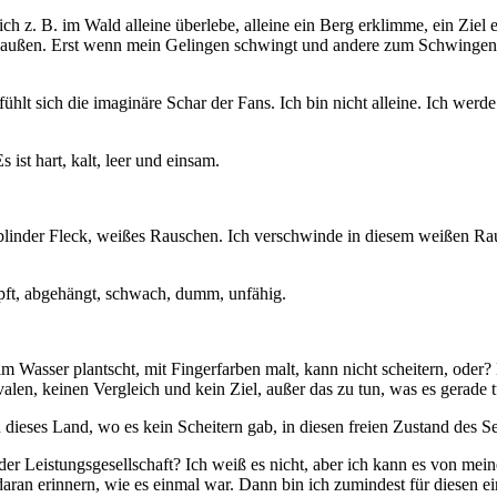
. B. im Wald alleine überlebe, alleine ein Berg erklimme, ein Ziel err
n außen. Erst wenn mein Gelingen schwingt und andere zum Schwingen b
hlt sich die imaginäre Schar der Fans. Ich bin nicht alleine. Ich wer
ist hart, kalt, leer und einsam.
n blinder Fleck, weißes Rauschen. Ich verschwinde in diesem weißen Raus
rumpft, abgehängt, schwach, dumm, unfähig.
 im Wasser plantscht, mit Fingerfarben malt, kann nicht scheitern, oder? 
len, keinen Vergleich und kein Ziel, außer das zu tun, was es gerade tu
dieses Land, wo es kein Scheitern gab, in diesen freien Zustand des Se
der Leistungsgesellschaft? Ich weiß es nicht, aber ich kann es von me
ran erinnern, wie es einmal war. Dann bin ich zumindest für diesen ei