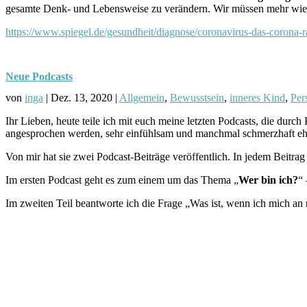
gesamte Denk- und Lebensweise zu verändern. Wir müssen mehr wie d
https://www.spiegel.de/gesundheit/diagnose/coronavirus-das-corona
Neue Podcasts
von
inga
|
Dez. 13, 2020
|
Allgemein
,
Bewusstsein
,
inneres Kind
,
Per
Ihr Lieben, heute teile ich mit euch meine letzten Podcasts, die du
angesprochen werden, sehr einfühlsam und manchmal schmerzhaft ehr
Von mir hat sie zwei Podcast-Beiträge veröffentlich. In jedem Beitr
Im ersten Podcast geht es zum einem um das Thema „
Wer bin ich?
“
Im zweiten Teil beantworte ich die Frage „Was ist, wenn ich mich an