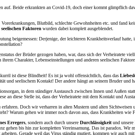
lien auf. Beide erkrankten an Covid-19, doch einer kommt glimpflich
Vorerkrankungen, Blutbild, schlechte Gewohnheiten etc. und fand kei
 seelischen Faktoren
wurden dabei komplett ausgeblendet.
ng beigemessen: Derjenige, der leichteren Krankheitsverlauf hatte, is
nstellation?
enstatus der Brüder gezogen haben, war, dass sich der Verheiratete viel
ch ihrem Charakter, Lebenseinstellungen und anderen seelischen Faktore
ril ist diese Blindheit! Es ist ja wohl offensichtlich, dass das
Liebes
lität und seelischem Kontakt! Der andere hängt an seinem Bruder und h
nsorgan, in dem ständiger Austausch zwischen Innen und Außen stattf
se an diese Stelle ist, dass der Verheiratete mit dem Kontakt und Aust
zu erfahren. Doch wir verharren in alten Mustern und alten Sichtweisen
eht? Warum gehen wir immer noch davon aus, dass Krankheiten wie F
nes Erregers
, sondern auch durch unsere
Durchlässigkeit
und unsere
z gehen bis hin zur kompletten Vereinsamung. Das ist paradox. Wir mü
t
arbeiten. Gerade weil das Virus ständig mutiert, kommen wir auch mit 