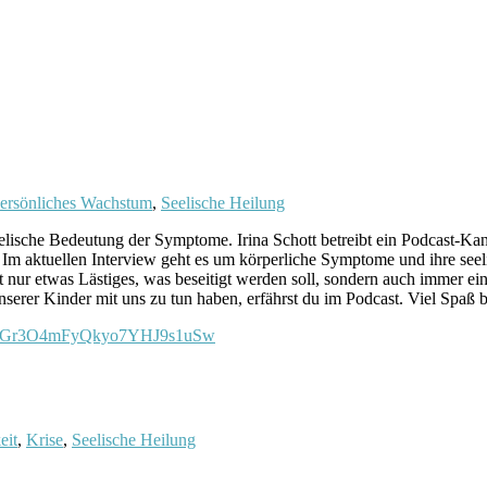
ersönliches Wachstum
,
Seelische Heilung
eelische Bedeutung der Symptome. Irina Schott betreibt ein Podcast-Kana
Im aktuellen Interview geht es um körperliche Symptome und ihre seel
nur etwas Lästiges, was beseitigt werden soll, sondern auch immer ein
erer Kinder mit uns zu tun haben, erfährst du im Podcast. Viel Spaß 
?si=Gr3O4mFyQkyo7YHJ9s1uSw
eit
,
Krise
,
Seelische Heilung