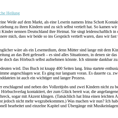
sche Heilung
e Weile auf dem Markt, als eine Leserin namens Irina Schott Kontakt zu
eziehung zu ihren Kindern und zu sich selbst vertieft hat. So kamen wi
i Kinder nennen Deutschland ihre Heimat. Sie singt leidenschaftlich in
nnere mich, dass wir beide so ins Gespräch vertieft waren, dass wir fast
änglicher wäre als ein Lesemedium, denn Mütter sind lange mit dem K
eitung an das Bett gefesselt – es sind alles Situationen, in denen sie
sie doch das Hörbuch selbst aufnehmen könnte. Ich stimmte dankbar zu
edeuten wird. Das Buch ist knapp 400 Seiten lang. Irina startete enth
timme angeschlagen war. Es ging nur langsam voran. Es dauerte ca. zw
ddateien ist auch ein wichtiger und langer Prozess.
 erschlagend und neben des Vollzeitjobs und zwei Kindern nicht zu be
 Hörbuchverlag kontaktiert, der zum Glück bereit war, die angefangene
ck, sogar mit Akzent klingen. (Tatsächlich hat Irina einen leichten Ak
t ist jedoch nicht mehr wegzubekommen.) Was machen wir nun? Ich hab
nell bearbeitet und einzelne Kapitel und Übergänge mit Musikeinlagen