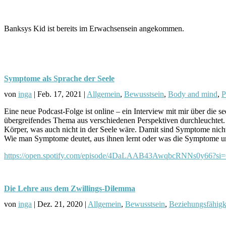
Banksys Kid ist bereits im Erwachsensein angekommen.
Symptome als Sprache der Seele
von
inga
|
Feb. 17, 2021
|
Allgemein
,
Bewusstsein
,
Body and mind
,
P
Eine neue Podcast-Folge ist online – ein Interview mit mir über die s
übergreifendes Thema aus verschiedenen Perspektiven durchleuchtet. 
Körper, was auch nicht in der Seele wäre. Damit sind Symptome nicht 
Wie man Symptome deutet, aus ihnen lernt oder was die Symptome uns
https://open.spotify.com/episode/4DaLAAB43AwqbcRNNs0y66
Die Lehre aus dem Zwillings-Dilemma
von
inga
|
Dez. 21, 2020
|
Allgemein
,
Bewusstsein
,
Beziehungsfähigk