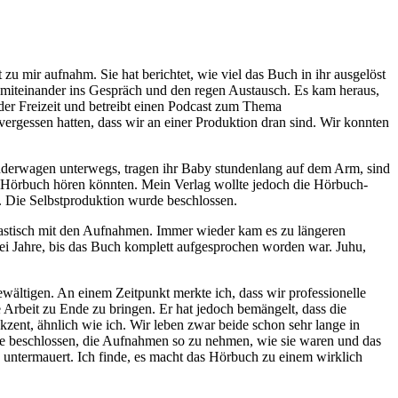
 mir aufnahm. Sie hat berichtet, wie viel das Buch in ihr ausgelöst
r miteinander ins Gespräch und den regen Austausch. Es kam heraus,
 der Freizeit und betreibt einen Podcast zum Thema
 vergessen hatten, dass wir an einer Produktion dran sind. Wir konnten
inderwagen unterwegs, tragen ihr Baby stundenlang auf dem Arm, sind
 das Hörbuch hören könnten. Mein Verlag wollte jedoch die Hörbuch-
. Die Selbstproduktion wurde beschlossen.
usiastisch mit den Aufnahmen. Immer wieder kam es zu längeren
ei Jahre, bis das Buch komplett aufgesprochen worden war. Juhu,
wältigen. An einem Zeitpunkt merkte ich, dass wir professionelle
 Arbeit zu Ende zu bringen. Er hat jedoch bemängelt, dass die
zent, ähnlich wie ich. Wir leben zwar beide schon sehr lange in
e beschlossen, die Aufnahmen so zu nehmen, wie sie waren und das
 untermauert. Ich finde, es macht das Hörbuch zu einem wirklich