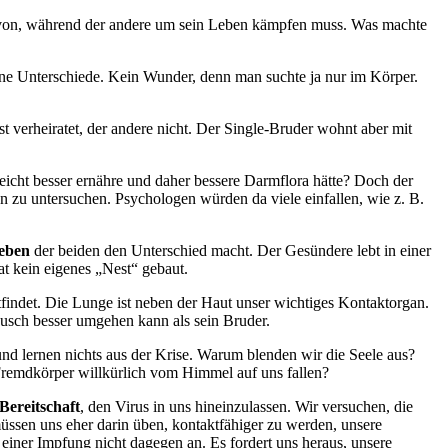
 davon, während der andere um sein Leben kämpfen muss. Was machte
ne Unterschiede. Kein Wunder, denn man suchte ja nur im Körper.
t verheiratet, der andere nicht. Der Single-Bruder wohnt aber mit
leicht besser ernähre und daher bessere Darmflora hätte? Doch der
n zu untersuchen. Psychologen würden da viele einfallen, wie z. B.
leben
der beiden den Unterschied macht. Der Gesündere lebt in einer
at kein eigenes „Nest“ gebaut.
indet. Die Lunge ist neben der Haut unser wichtiges Kontaktorgan.
ausch besser umgehen kann als sein Bruder.
 und lernen nichts aus der Krise. Warum blenden wir die Seele aus?
remdkörper willkürlich vom Himmel auf uns fallen?
Bereitschaft
, den Virus in uns hineinzulassen. Wir versuchen, die
ssen uns eher darin üben, kontaktfähiger zu werden, unsere
einer Impfung nicht dagegen an. Es fordert uns heraus, unsere