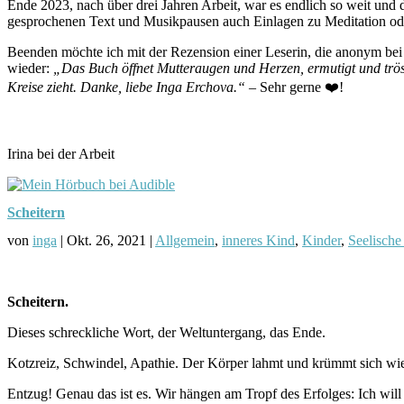
Ende 2023, nach über drei Jahren Arbeit, war es endlich so weit und d
gesprochenen Text und Musikpausen auch Einlagen zu Meditation oder
Beenden möchte ich mit der Rezension einer Leserin, die anonym bei 
wieder:
„Das Buch öffnet Mutteraugen und Herzen, ermutigt und tröste
Kreise zieht. Danke, liebe Inga Erchova.“
– Sehr gerne ❤️!
Irina bei der Arbeit
Scheitern
von
inga
|
Okt. 26, 2021
|
Allgemein
,
inneres Kind
,
Kinder
,
Seelische
Scheitern.
Dieses schreckliche Wort, der Weltuntergang, das Ende.
Kotzreiz, Schwindel, Apathie. Der Körper lahmt und krümmt sich wi
Entzug! Genau das ist es. Wir hängen am Tropf des Erfolges: Ich will 